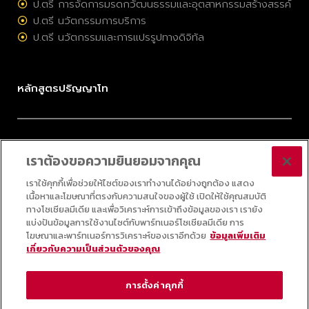
ป.ตรี การจัดการมรดกวัฒนธรรมและอุตสาหกรรมสร้างสรรค์
ป.ตรี นวัตกรรมการบริการ
ป.ตรี นวัตกรรมและการแปรรูปทางดิจิทัล
หลักสูตรปริญญาโท
ป.โท การจัดการมรดกวัฒนธรรมและอุตสาหกรรมสร้างสรรค์
เราต้องขอความยินยอมจากคุณ
ป.โท การบริหารนวัตกรรมและเทคโนโลยี
ป.โท กลยุทธ์ดิจิทัล
เราใช้คุกกี้เพื่อช่วยให้ไซต์ของเราทำงานได้อย่างถูกต้อง แสดง
เนื้อหาและโฆษณาที่ตรงกับความสนใจของผู้ใช้ เปิดให้ใช้คุณสมบัติ
ป.โท ออนไลน์ วิทยาศาสตร์ข้อมูลประยุกต์
ทางโซเชียลมีเดีย และเพื่อวิเคราะห์การเข้าถึงข้อมูลของเรา เรายัง
แบ่งปันข้อมูลการใช้งานไซต์กับพาร์ทเนอร์โซเชียลมีเดีย การ
โฆษณาและพาร์ทเนอร์การวิเคราะห์ของเราอีกด้วย
ข้อมูลเพิ่มเติม
เกี่ยวกับความเป็นส่วนตัวของคุณ
© 2025 COLLEGE OF INNOVATION, THAMMASAT UNIVERSITY ALL RIGHTS
RESERVED
การตั้งค่าคุกกี้