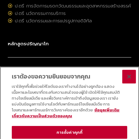
ป.ตรี การจัดการมรดกวัฒนธรรมและอุตสาหกรรมสร้างสรรค์
ป.ตรี นวัตกรรมการบริการ
ป.ตรี นวัตกรรมและการแปรรูปทางดิจิทัล
หลักสูตรปริญญาโท
ป.โท การจัดการมรดกวัฒนธรรมและอุตสาหกรรมสร้างสรรค์
เราต้องขอความยินยอมจากคุณ
ป.โท การบริหารนวัตกรรมและเทคโนโลยี
ป.โท กลยุทธ์ดิจิทัล
เราใช้คุกกี้เพื่อช่วยให้ไซต์ของเราทำงานได้อย่างถูกต้อง แสดง
เนื้อหาและโฆษณาที่ตรงกับความสนใจของผู้ใช้ เปิดให้ใช้คุณสมบัติ
ป.โท ออนไลน์ วิทยาศาสตร์ข้อมูลประยุกต์
ทางโซเชียลมีเดีย และเพื่อวิเคราะห์การเข้าถึงข้อมูลของเรา เรายัง
แบ่งปันข้อมูลการใช้งานไซต์กับพาร์ทเนอร์โซเชียลมีเดีย การ
โฆษณาและพาร์ทเนอร์การวิเคราะห์ของเราอีกด้วย
ข้อมูลเพิ่มเติม
เกี่ยวกับความเป็นส่วนตัวของคุณ
© 2025 COLLEGE OF INNOVATION, THAMMASAT UNIVERSITY ALL RIGHTS
RESERVED
การตั้งค่าคุกกี้