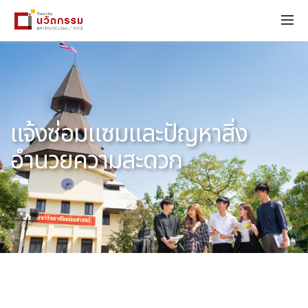
แจ้งซ่อมแซมและปัญหาสิ่ง
อำนวยความสะดวก