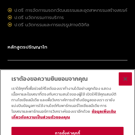
ป.ตรี การจัดการมรดกวัฒนธรรมและอุตสาหกรรมสร้างสรรค์
ป.ตรี นวัตกรรมการบริการ
ป.ตรี นวัตกรรมและการแปรรูปทางดิจิทัล
หลักสูตรปริญญาโท
ป.โท การจัดการมรดกวัฒนธรรมและอุตสาหกรรมสร้างสรรค์
เราต้องขอความยินยอมจากคุณ
ป.โท การบริหารนวัตกรรมและเทคโนโลยี
ป.โท กลยุทธ์ดิจิทัล
เราใช้คุกกี้เพื่อช่วยให้ไซต์ของเราทำงานได้อย่างถูกต้อง แสดง
เนื้อหาและโฆษณาที่ตรงกับความสนใจของผู้ใช้ เปิดให้ใช้คุณสมบัติ
ป.โท ออนไลน์ วิทยาศาสตร์ข้อมูลประยุกต์
ทางโซเชียลมีเดีย และเพื่อวิเคราะห์การเข้าถึงข้อมูลของเรา เรายัง
แบ่งปันข้อมูลการใช้งานไซต์กับพาร์ทเนอร์โซเชียลมีเดีย การ
โฆษณาและพาร์ทเนอร์การวิเคราะห์ของเราอีกด้วย
ข้อมูลเพิ่มเติม
เกี่ยวกับความเป็นส่วนตัวของคุณ
© 2025 COLLEGE OF INNOVATION, THAMMASAT UNIVERSITY ALL RIGHTS
RESERVED
การตั้งค่าคุกกี้