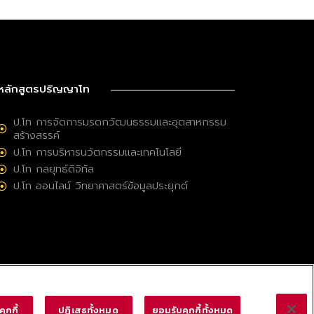
หลักสูตรปริญญาโท
ป.โท การจัดการมรดกวัฒนธรรมและอุตสาหกรรม
สร้างสรรค์
ป.โท การบริหารนวัตกรรมและเทคโนโลยี
ป.โท กลยุทธ์ดิจิทัล
ป.โท ออนไลน์ วิทยาศาสตร์ข้อมูลประยุกต์
ุกกี้
ปฏิเสธทั้งหมด
ยอมรับคุกกี้ทั้งหมด