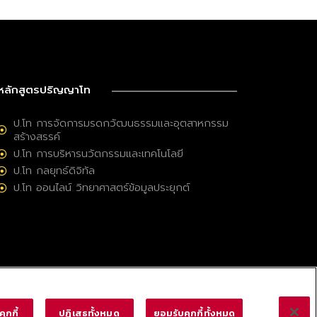
หลักสูตรปริญญาโท
ป.โท การจัดการมรดกวัฒนธรรมและอุตสาหกรรม
สร้างสรรค์
ป.โท การบริหารนวัตกรรมและเทคโนโลยี
ป.โท กลยุทธ์ดิจิทัล
ป.โท ออนไลน์ วิทยาศาสตร์ข้อมูลประยุกต์
ุกกี้
ปฏิเสธทั้งหมด
ยอมรับคุกกี้ทั้งหมด