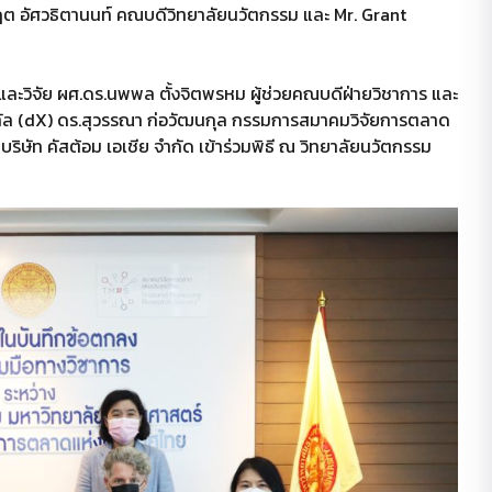
ต อัศวธิตานนท์ คณบดีวิทยาลัยนวัตกรรม และ Mr. Grant
และวิจัย ผศ.ดร.นพพล ตั้งจิตพรหม ผู้ช่วยคณบดีฝ่ายวิชาการ และ
ิทัล (dX) ดร.สุวรรณา ก่อวัฒนกุล กรรมการสมาคมวิจัยการตลาด
ิษัท คัสต้อม เอเชีย จำกัด เข้าร่วมพิธี ณ วิทยาลัยนวัตกรรม