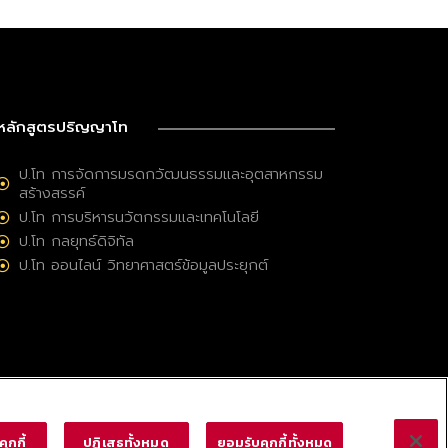
หลักสูตรปริญญาโท
ป.โท การจัดการมรดกวัฒนธรรมและอุตสาหกรรม
สร้างสรรค์
ป.โท การบริหารนวัตกรรมและเทคโนโลยี
ป.โท กลยุทธ์ดิจิทัล
ป.โท ออนไลน์ วิทยาศาสตร์ข้อมูลประยุกต์
ุกกี้
ปฏิเสธทั้งหมด
ยอมรับคุกกี้ทั้งหมด