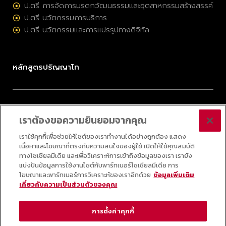
ป.ตรี การจัดการมรดกวัฒนธรรมและอุตสาหกรรมสร้างสรรค์
ป.ตรี นวัตกรรมการบริการ
ป.ตรี นวัตกรรมและการแปรรูปทางดิจิทัล
หลักสูตรปริญญาโท
ป.โท การจัดการมรดกวัฒนธรรมและอุตสาหกรรมสร้างสรรค์
เราต้องขอความยินยอมจากคุณ
ป.โท การบริหารนวัตกรรมและเทคโนโลยี
ป.โท กลยุทธ์ดิจิทัล
เราใช้คุกกี้เพื่อช่วยให้ไซต์ของเราทำงานได้อย่างถูกต้อง แสดง
เนื้อหาและโฆษณาที่ตรงกับความสนใจของผู้ใช้ เปิดให้ใช้คุณสมบัติ
ป.โท ออนไลน์ วิทยาศาสตร์ข้อมูลประยุกต์
ทางโซเชียลมีเดีย และเพื่อวิเคราะห์การเข้าถึงข้อมูลของเรา เรายัง
แบ่งปันข้อมูลการใช้งานไซต์กับพาร์ทเนอร์โซเชียลมีเดีย การ
โฆษณาและพาร์ทเนอร์การวิเคราะห์ของเราอีกด้วย
ข้อมูลเพิ่มเติม
เกี่ยวกับความเป็นส่วนตัวของคุณ
© 2025 COLLEGE OF INNOVATION, THAMMASAT UNIVERSITY ALL RIGHTS
RESERVED
การตั้งค่าคุกกี้