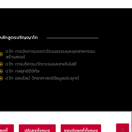
หลักสูตรปริญญาโท
ป.โท การจัดการมรดกวัฒนธรรมและอุตสาหกรรม
สร้างสรรค์
ป.โท การบริหารนวัตกรรมและเทคโนโลยี
ป.โท กลยุทธ์ดิจิทัล
ป.โท ออนไลน์ วิทยาศาสตร์ข้อมูลประยุกต์
ุกกี้
ปฏิเสธทั้งหมด
ยอมรับคุกกี้ทั้งหมด