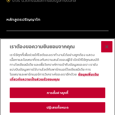
ป.ตรี นวัตกรรมและการแปรรูปทางดิจิทัล
หลักสูตรปริญญาโท
ป.โท การจัดการมรดกวัฒนธรรมและอุตสาหกรรมสร้างสรรค์
เราต้องขอความยินยอมจากคุณ
ป.โท การบริหารนวัตกรรมและเทคโนโลยี
ป.โท กลยุทธ์ดิจิทัล
เราใช้คุกกี้เพื่อช่วยให้ไซต์ของเราทำงานได้อย่างถูกต้อง แสดง
เนื้อหาและโฆษณาที่ตรงกับความสนใจของผู้ใช้ เปิดให้ใช้คุณสมบัติ
ป.โท ออนไลน์ วิทยาศาสตร์ข้อมูลประยุกต์
ทางโซเชียลมีเดีย และเพื่อวิเคราะห์การเข้าถึงข้อมูลของเรา เรายัง
แบ่งปันข้อมูลการใช้งานไซต์กับพาร์ทเนอร์โซเชียลมีเดีย การ
โฆษณาและพาร์ทเนอร์การวิเคราะห์ของเราอีกด้วย
ข้อมูลเพิ่มเติม
เกี่ยวกับความเป็นส่วนตัวของคุณ
© 2025 COLLEGE OF INNOVATION, THAMMASAT UNIVERSITY ALL RIGHTS
RESERVED
การตั้งค่าคุกกี้
ช่องทางการรับข่าวสาร
ปฏิเสธทั้งหมด