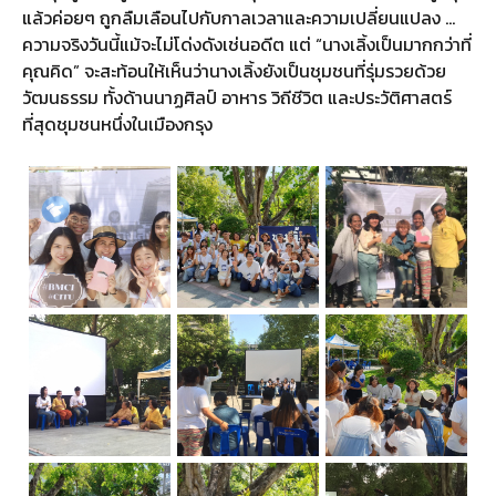
แล้วค่อยๆ ถูกลืมเลือนไปกับกาลเวลาและความเปลี่ยนแปลง …
ความจริงวันนี้แม้จะไม่โด่งดังเช่นอดีต แต่ “นางเลิ้งเป็นมากกว่าที่
คุณคิด” จะสะท้อนให้เห็นว่านางเลิ้งยังเป็นชุมชนที่รุ่มรวยด้วย
วัฒนธรรม ทั้งด้านนาฏศิลป์ อาหาร วิถีชีวิต และประวัติศาสตร์
ที่สุดชุมชนหนึ่งในเมืองกรุง