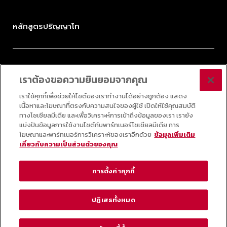
หลักสูตรปริญญาโท
ป.โท การจัดการมรดกวัฒนธรรมและอุตสาหกรรมสร้างสรรค์
เราต้องขอความยินยอมจากคุณ
ป.โท การบริหารนวัตกรรมและเทคโนโลยี
ป.โท กลยุทธ์ดิจิทัล
เราใช้คุกกี้เพื่อช่วยให้ไซต์ของเราทำงานได้อย่างถูกต้อง แสดง
เนื้อหาและโฆษณาที่ตรงกับความสนใจของผู้ใช้ เปิดให้ใช้คุณสมบัติ
ป.โท ออนไลน์ วิทยาศาสตร์ข้อมูลประยุกต์
ทางโซเชียลมีเดีย และเพื่อวิเคราะห์การเข้าถึงข้อมูลของเรา เรายัง
แบ่งปันข้อมูลการใช้งานไซต์กับพาร์ทเนอร์โซเชียลมีเดีย การ
โฆษณาและพาร์ทเนอร์การวิเคราะห์ของเราอีกด้วย
ข้อมูลเพิ่มเติม
เกี่ยวกับความเป็นส่วนตัวของคุณ
© 2025 COLLEGE OF INNOVATION, THAMMASAT UNIVERSITY ALL RIGHTS
RESERVED
การตั้งค่าคุกกี้
ช่องทางการรับข่าวสาร
ปฏิเสธทั้งหมด