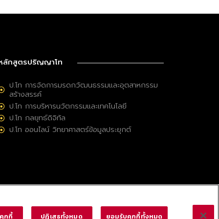
หลักสูตรปริญญาโท
ป.โท การจัดการมรดกวัฒนธรรมและอุตสาหกรรม
สร้างสรรค์
ป.โท การบริหารนวัตกรรมและเทคโนโลยี
ป.โท กลยุทธ์ดิจิทัล
ป.โท ออนไลน์ วิทยาศาสตร์ข้อมูลประยุกต์
ุกกี้
ปฏิเสธทั้งหมด
ยอมรับคุกกี้ทั้งหมด