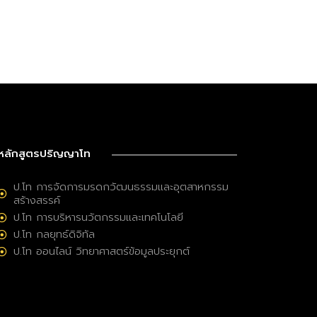
หลักสูตรปริญญาโท
ป.โท การจัดการมรดกวัฒนธรรมและอุตสาหกรรม
สร้างสรรค์
ป.โท การบริหารนวัตกรรมและเทคโนโลยี
ป.โท กลยุทธ์ดิจิทัล
ป.โท ออนไลน์ วิทยาศาสตร์ข้อมูลประยุกต์