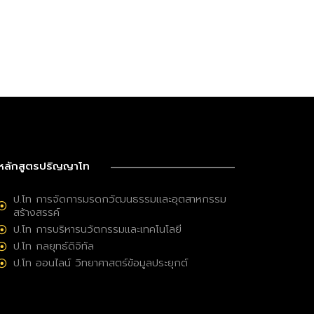
หลักสูตรปริญญาโท
ป.โท การจัดการมรดกวัฒนธรรมและอุตสาหกรรม
สร้างสรรค์
ป.โท การบริหารนวัตกรรมและเทคโนโลยี
ป.โท กลยุทธ์ดิจิทัล
ป.โท ออนไลน์ วิทยาศาสตร์ข้อมูลประยุกต์