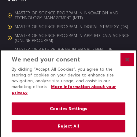
MASTER OF SCIENCE PROGRAM IN INNOVATION AND
TECHNOLOGY MANAGEMENT (MTT)
MASTER OF SCIENCE PROGRAM IN DIGITAL STRATEGY (DS)
MASTER OF SCIENCE PROGRAM IN APPLIED DATA SCIENCE
(ONLINE PROGRAM)
MASTER OF ARTS PROGRAM IN MANAGEMENT OF
CULTURAL HERITAGE AND CREATIVE INDUSTRIES (MCI)
We need your consent
By clicking “Accept All Cookies”, you agree to the
storing of cookies on your device to enhance site
navigation, analyze site usage, and assist in our
© 2024 COLLEGE OF INNOVATION, THAMMASAT UNIVERSITY ALL
marketing efforts.
More information about your
RIGHTS RESERVED
privacy
Subscribe to CITU News
Cookies Settings
Reject All