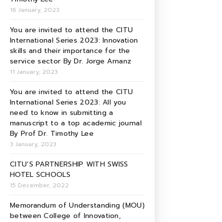
16 January, 2023
You are invited to attend the CITU
International Series 2023: Innovation
skills and their importance for the
service sector By Dr. Jorge Arnanz
11 January, 2023
You are invited to attend the CITU
International Series 2023: All you
need to know in submitting a
manuscript to a top academic journal
By Prof Dr. Timothy Lee
3 January, 2023
CITU’S PARTNERSHIP WITH SWISS
HOTEL SCHOOLS
15 December, 2022
Memorandum of Understanding (MOU)
between College of Innovation,