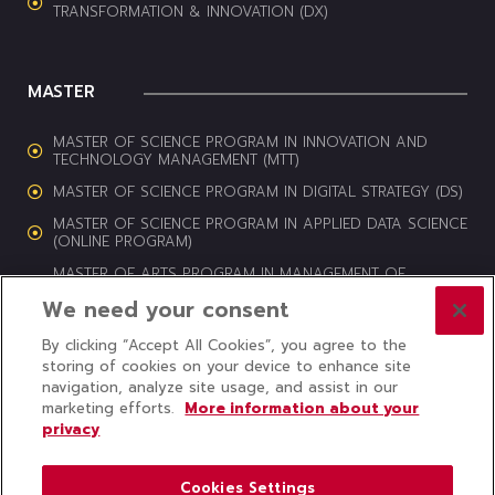
TRANSFORMATION & INNOVATION (DX)
MASTER
MASTER OF SCIENCE PROGRAM IN INNOVATION AND
TECHNOLOGY MANAGEMENT (MTT)
MASTER OF SCIENCE PROGRAM IN DIGITAL STRATEGY (DS)
MASTER OF SCIENCE PROGRAM IN APPLIED DATA SCIENCE
(ONLINE PROGRAM)
MASTER OF ARTS PROGRAM IN MANAGEMENT OF
CULTURAL HERITAGE AND CREATIVE INDUSTRIES (MCI)
We need your consent
By clicking “Accept All Cookies”, you agree to the
storing of cookies on your device to enhance site
navigation, analyze site usage, and assist in our
© 2024 COLLEGE OF INNOVATION, THAMMASAT UNIVERSITY ALL
marketing efforts.
More information about your
RIGHTS RESERVED
privacy
Subscribe to CITU News
Cookies Settings