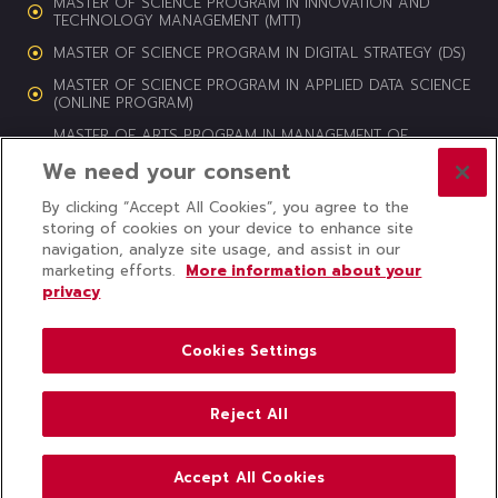
MASTER OF SCIENCE PROGRAM IN INNOVATION AND
TECHNOLOGY MANAGEMENT (MTT)
MASTER OF SCIENCE PROGRAM IN DIGITAL STRATEGY (DS)
MASTER OF SCIENCE PROGRAM IN APPLIED DATA SCIENCE
(ONLINE PROGRAM)
MASTER OF ARTS PROGRAM IN MANAGEMENT OF
CULTURAL HERITAGE AND CREATIVE INDUSTRIES (MCI)
We need your consent
By clicking “Accept All Cookies”, you agree to the
storing of cookies on your device to enhance site
navigation, analyze site usage, and assist in our
© 2024 COLLEGE OF INNOVATION, THAMMASAT UNIVERSITY ALL
marketing efforts.
More information about your
RIGHTS RESERVED
privacy
Subscribe to CITU News
Cookies Settings
Reject All
Accept All Cookies