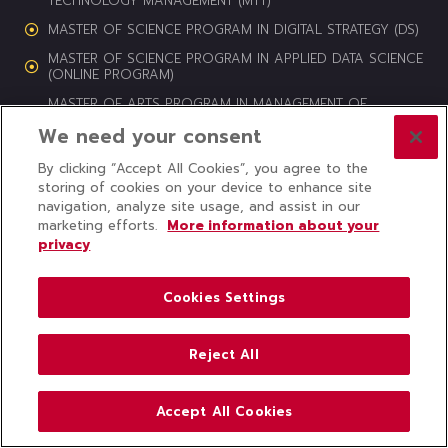
TECHNOLOGY MANAGEMENT (MTT)
MASTER OF SCIENCE PROGRAM IN DIGITAL STRATEGY (DS)
MASTER OF SCIENCE PROGRAM IN APPLIED DATA SCIENCE
(ONLINE PROGRAM)
MASTER OF ARTS PROGRAM IN MANAGEMENT OF
CULTURAL HERITAGE AND CREATIVE INDUSTRIES (MCI)
We need your consent
By clicking “Accept All Cookies”, you agree to the
storing of cookies on your device to enhance site
navigation, analyze site usage, and assist in our
© 2024 COLLEGE OF INNOVATION, THAMMASAT UNIVERSITY ALL
marketing efforts.
More information about your
RIGHTS RESERVED
privacy
Subscribe to CITU News
Cookies Settings
Reject All
Accept All Cookies
ABOUT US
COLLEGE NEWS
CONTACT US