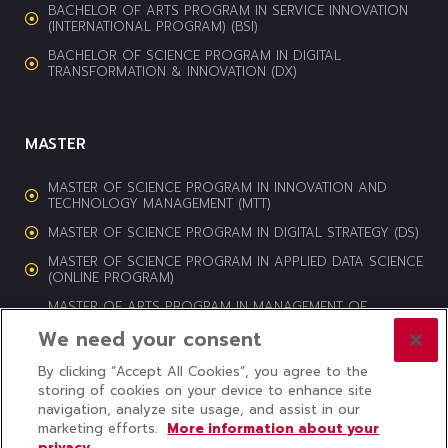
BACHELOR OF ARTS PROGRAM IN SERVICE INNOVATION
(INTERNATIONAL PROGRAM) (BSI)
BACHELOR OF SCIENCE PROGRAM IN DIGITAL
TRANSFORMATION & INNOVATION (DX)
MASTER
MASTER OF SCIENCE PROGRAM IN INNOVATION AND
TECHNOLOGY MANAGEMENT (MTT)
MASTER OF SCIENCE PROGRAM IN DIGITAL STRATEGY (DS)
MASTER OF SCIENCE PROGRAM IN APPLIED DATA SCIENCE
(ONLINE PROGRAM)
MASTER OF ARTS PROGRAM IN MANAGEMENT OF
CULTURAL HERITAGE AND CREATIVE INDUSTRIES (MCI)
We need your consent
By clicking “Accept All Cookies”, you agree to the
storing of cookies on your device to enhance site
navigation, analyze site usage, and assist in our
© 2024 COLLEGE OF INNOVATION, THAMMASAT UNIVERSITY ALL
marketing efforts.
More information about your
RIGHTS RESERVED
privacy