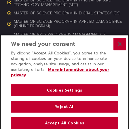
MASTER OF SCIENCE PROGRAM IN INNOVATION AND
TECHNOLOGY MANAGEMENT (MTT)
MASTER OF SCIENCE PROGRAM IN DIGITAL STRATEGY (DS)
MASTER OF SCIENCE PROGRAM IN APPLIED DATA SCIENCE
(ONLINE PROGRAM)
MASTER OF ARTS PROGRAM IN MANAGEMENT OF
CULTURAL HERITAGE AND CREATIVE INDUSTRIES (MCI)
We need your consent
By clicking “Accept All Cookies”, you agree to the
storing of cookies on your device to enhance site
navigation, analyze site usage, and assist in our
© 2024 COLLEGE OF INNOVATION, THAMMASAT UNIVERSITY ALL
marketing efforts.
More information about your
RIGHTS RESERVED
privacy
Subscribe to CITU News
Cookies Settings
Reject All
Accept All Cookies