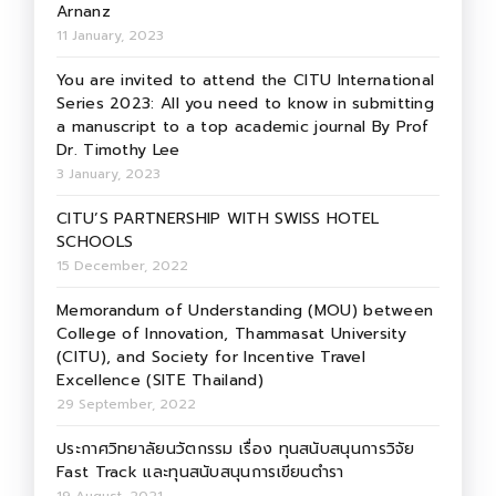
Arnanz
11 January, 2023
You are invited to attend the CITU International
Series 2023: All you need to know in submitting
a manuscript to a top academic journal By Prof
Dr. Timothy Lee
3 January, 2023
CITU’S PARTNERSHIP WITH SWISS HOTEL
SCHOOLS
15 December, 2022
Memorandum of Understanding (MOU) between
College of Innovation, Thammasat University
(CITU), and Society for Incentive Travel
Excellence (SITE Thailand)
29 September, 2022
ประกาศวิทยาลัยนวัตกรรม เรื่อง ทุนสนับสนุนการวิจัย
Fast Track และทุนสนับสนุนการเขียนตำรา