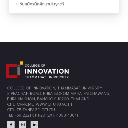
รับสมัครนักศึกษาปริญาตรี
COLLEGE OF INNOVATION, THAMMASAT UNIVERSITY
2 PRACHAN ROAD, PHRA BOROM MAHA RATCHAWANG,
PHRA NAKHON, BANGKOK 10200, THAILAND
CITU OFFICIAL:
WWW.CITU.TU.AC.TH
CITU FB FANPAGE:
CITU.TU
TEL: +66 2221 6111-20 (EXT. 4300-4304)