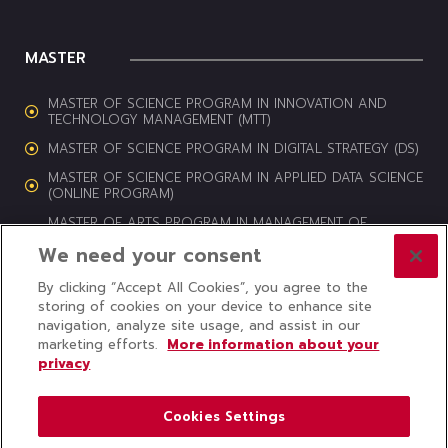
MASTER
MASTER OF SCIENCE PROGRAM IN INNOVATION AND
TECHNOLOGY MANAGEMENT (MTT)
MASTER OF SCIENCE PROGRAM IN DIGITAL STRATEGY (DS)
MASTER OF SCIENCE PROGRAM IN APPLIED DATA SCIENCE
(ONLINE PROGRAM)
MASTER OF ARTS PROGRAM IN MANAGEMENT OF
CULTURAL HERITAGE AND CREATIVE INDUSTRIES (MCI)
We need your consent
By clicking “Accept All Cookies”, you agree to the
storing of cookies on your device to enhance site
navigation, analyze site usage, and assist in our
© 2024 COLLEGE OF INNOVATION, THAMMASAT UNIVERSITY ALL
marketing efforts.
More information about your
RIGHTS RESERVED
privacy
Subscribe to CITU News
Cookies Settings