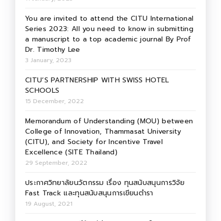
You are invited to attend the CITU International
Series 2023: All you need to know in submitting
a manuscript to a top academic journal By Prof
Dr. Timothy Lee
3 January, 2023
CITU’S PARTNERSHIP WITH SWISS HOTEL
SCHOOLS
15 December, 2022
Memorandum of Understanding (MOU) between
College of Innovation, Thammasat University
(CITU), and Society for Incentive Travel
Excellence (SITE Thailand)
29 September, 2022
ประกาศวิทยาลัยนวัตกรรม เรื่อง ทุนสนับสนุนการวิจัย
Fast Track และทุนสนับสนุนการเขียนตำรา
19 August, 2021