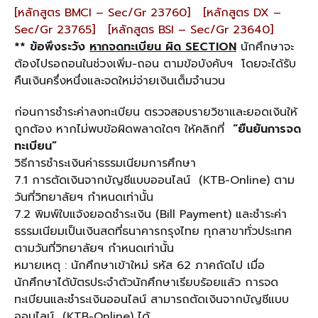
[หลักสูตร BMCI – Sec/Gr 23760] [หลักสูตร DX –
Sec/Gr 23765] [หลักสูตร BSI – Sec/Gr 23640]
** ข้อพึงระวัง
หากจดทะเบียน ผิด
SECTION
นักศึกษาจะ
ต้องไปรอถอนในช่วงเพิ่ม-ถอน ตามข้อบังคับฯ โดยจะได้รับ
คืนเงินครึ่งหนึ่งและจดใหม่จ่ายเงินเต็มจำนวน
ก่อนการชำระค่าลงทะเบียน ตรวจสอบรายวิชาและยอดเงินให้
ถูกต้อง หากไม่พบข้อผิดพลาดใดๆ ให้คลิกที่
“ยืนยันการจด
ทะเบียน”
วิธีการชำระเงินค่าธรรมเนียมการศึกษา
7.1 การตัดเงินจากบัญชีแบบออนไลน์ (KTB-Online) ตาม
วันที่วิทยาลัยฯ กำหนดเท่านั้น
7.2 พิมพ์ใบแจ้งยอดชำระเงิน (Bill Payment) และชำระค่า
ธรรมเนียมเป็นเงินสดที่ธนาคารกรุงไทย ทุกสาขาทั่วประเทศ
ตามวันที่วิทยาลัยฯ กำหนดเท่านั้น
หมายเหตุ : นักศึกษาเข้าใหม่ รหัส 62 ภาคถัดไป เมื่อ
นักศึกษาได้บัตรประจำตัวนักศึกษาเรียบร้อยแล้ว การจด
ทะเบียนและชำระเงินออนไลน์ สามารถตัดเงินจากบัญชีแบบ
ออนไลน์ (KTB-Online) ได้