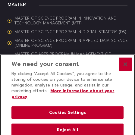
MASTER
MASTER OF SCIENCE PROGRAM IN INNOVATION AND
TECHNOLOGY MANAGEMENT (MTT)
MASTER OF SCIENCE PROGRAM IN DIGITAL STRATEGY (DS)
MASTER OF SCIENCE PROGRAM IN APPLIED DATA SCIENCE
(ONLINE PROGRAM)
MASTER OF ARTS PROGRAM IN MANAGEMENT OF
CULTURAL HERITAGE AND CREATIVE INDUSTRIES (MCI)
We need your consent
By clicking “Accept All Cookies”, you agree to the
storing of cookies on your device to enhance site
navigation, analyze site usage, and assist in our
© 2024 COLLEGE OF INNOVATION, THAMMASAT UNIVERSITY ALL
marketing efforts.
More information about your
RIGHTS RESERVED
privacy
Subscribe to CITU News
Cookies Settings
Reject All