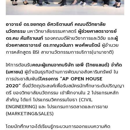
อาจารย์ ดร.ชยกฤต อัศวธิตานนท์ คณบดีวิทยาลัย
นวัตกรรม
มหาวิทยาลัยธรรมศาสตร์
ผู้ช่วยศาสตราจารย์
ดร.คม คัมภิรานนท์
รองคณบดีฝ่ายวิชาการและวิจัย และ
ผู้
ช่วยศาสตราจารย์ ดร.กาญจน์นภา พงศ์พนรัตน์
ผู้อำนวย
การหลักสูตร BSI สาขานวัตกรรมการบริการ(นานาชาติ)
ให้การต้อนรับ
คณะผู้แทนจากบริษัท เอพี (ไทยแลนด์) จำกัด
(มหาชน)
ผู้ดำเนินธุรกิจด้านการพัฒนาอสังหาริมทรัพย์ ใน
การประชาสัมพันธ์
โครงการ “AP OPEN HOUSE
2020”
ซึ่งมีวัตถุประสงค์เพื่อรับสมัครนักศึกษาระดับปริญญา
ตรี ของวิทยาลัยนวัตกรรม เข้าฝึกงานใน 2 โปรแกรมหลัก
สำคัญ ได้แก่ โปรแกรมวิศกรรมโยธา (CIVIL
ENGINEERING) และ โปรแกรมการตลาดและการขาย
(MARKETING&SALES)
โดยนักศึกษาจะได้เรียนรู้กระบวนการออกแบบความคิด