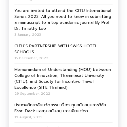
You are invited to attend the CITU International
Series 2023: All you need to know in submitting
a manuscript to a top academic journal By Prof
Dr. Timothy Lee
3 January, 2023
CITU’S PARTNERSHIP WITH SWISS HOTEL
SCHOOLS
15 December, 2022
Memorandum of Understanding (MOU) between
College of Innovation, Thammasat University
(CITU), and Society for Incentive Travel
Excellence (SITE Thailand)
29 September, 2022
ประกาศวิทยาลัยนวัตกรรม เรื่อง ทุนสนับสนุนการวิจัย
Fast Track และทุนสนับสนุนการเขียนตำรา
19 August, 2021